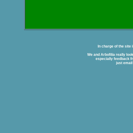
In charge of the site
We and Arbofilia really lo
especially feedback fr
just email