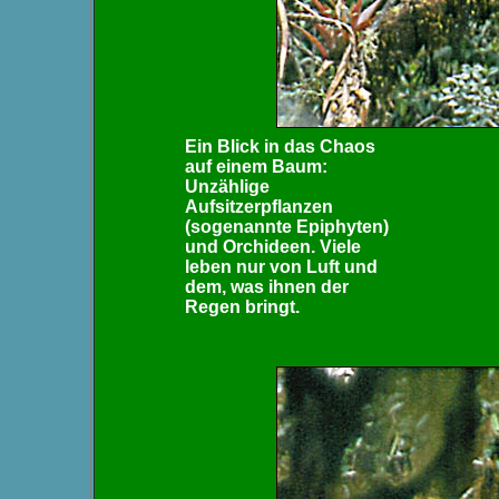
Ein Blick in das Chaos
auf einem Baum:
Unzählige
Aufsitzerpflanzen
(sogenannte Epiphyten)
und Orchideen. Viele
leben nur von Luft und
dem, was ihnen der
Regen bringt.