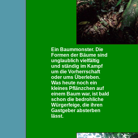
Ein Baummonster. Die
Formen der Bäume sind
unglaublich vielfältig
und ständig im Kampf
um die Vorherrschaft
oder ums Überleben.
Was heute noch ein
kleines Pflänzchen auf
einem Baum war, ist bald
schon die bedrohliche
Würgerfeige, die ihren
Gastgeber absterben
lässt.