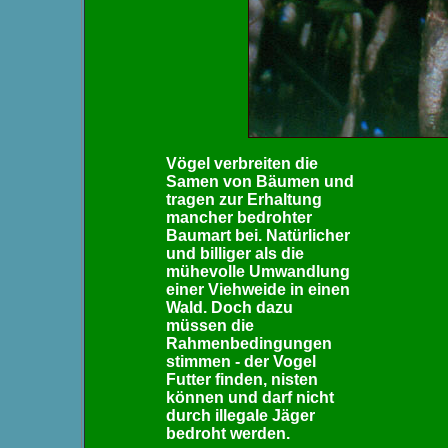
Vögel verbreiten die
Samen von Bäumen und
tragen zur Erhaltung
mancher bedrohter
Baumart bei. Natürlicher
und billiger als die
mühevolle Umwandlung
einer Viehweide in einen
Wald. Doch dazu
müssen die
Rahmenbedingungen
stimmen - der Vogel
Futter finden, nisten
können und darf nicht
durch illegale Jäger
bedroht werden.