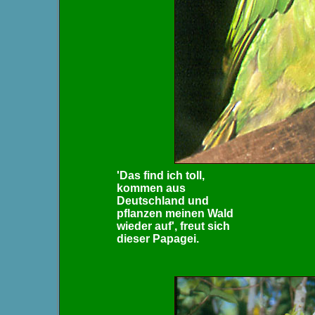
'Das find ich toll,
kommen aus
Deutschland und
pflanzen meinen Wald
wieder auf', freut sich
dieser Papagei.