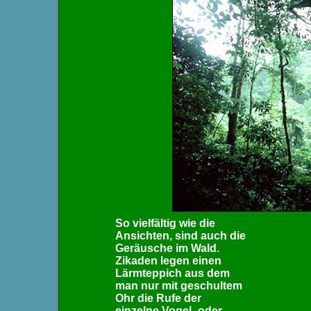
So vielfältig wie die
Ansichten, sind auch die
Geräusche im Wald.
Zikaden legen einen
Lärmteppich aus dem
man nur mit geschultem
Ohr die Rufe der
einzelne Vogel- oder