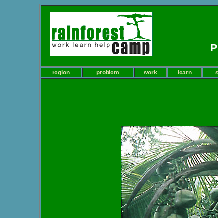
B
P
region
problem
work
learn
s