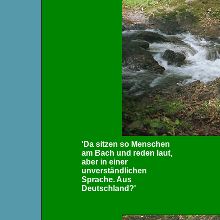
'Da sitzen so Menschen
am Bach und reden laut,
aber in einer
unverständlichen
Sprache. Aus
Deutschland?'