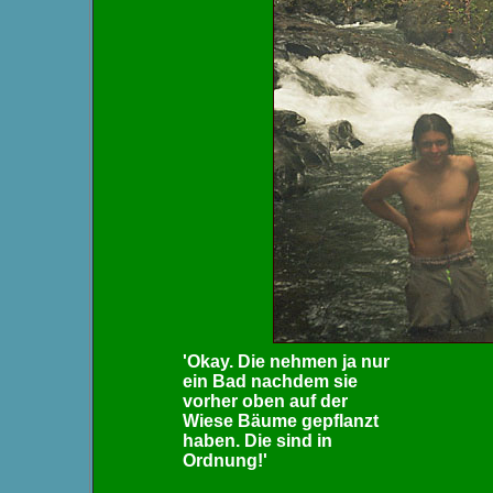
'Okay. Die nehmen ja nur
ein Bad nachdem sie
vorher oben auf der
Wiese Bäume gepflanzt
haben. Die sind in
Ordnung!'