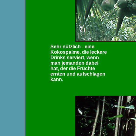
Sehr nützlich - eine
Kokospalme, die leckere
Drinks serviert, wenn
man jemanden dabei
hat, der die Früchte
ernten und aufschlagen
kann.